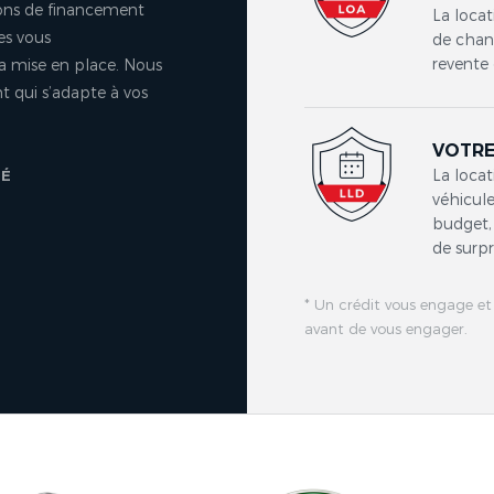
ons de financement
La locat
es vous
de chang
revente 
a mise en place. Nous
 qui s’adapte à vos
VOTRE
La locat
TÉ
véhicule
budget, 
de surpr
* Un crédit vous engage et
avant de vous engager.