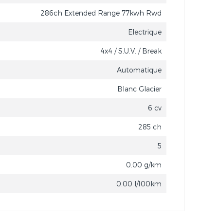
286ch Extended Range 77kwh Rwd
Electrique
4x4 / S.U.V. / Break
Automatique
Blanc Glacier
6 cv
285 ch
5
0.00 g/km
0.00 l/100km