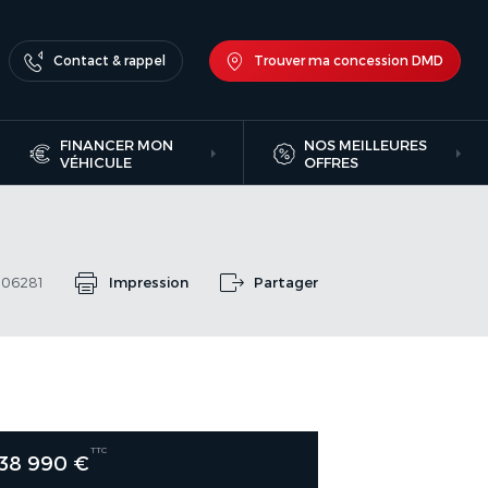
Contact & rappel
Trouver ma concession DMD
FINANCER MON
NOS MEILLEURES
VÉHICULE
OFFRES
406281
Impression
Partager
TTC
38 990 €