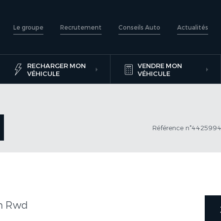
Le groupe
Recrutement
Conseils Auto
Actualités
RECHARGER MON
VENDRE MON
VÉHICULE
VÉHICULE
Référence n°442599
h Rwd