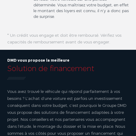
déterminée. Vous maîtrisez votre budget, en effet
le montant des loyers est connu, il n’y a donc pas
de surprise.
* Un crédit vous engage et doit être remboursé. Vérifiez vos
capacités de remboursement avant de vous engager.
DMD vous propose la meilleure
Solution de financement
Vous avez trouvé le véhicule qui répond parfaitement à vos
besoins ? L’achat d’une voiture est parfois un investissement
conséquent dans votre budget, c’est pourquoi le Groupe DMD
vous propose des solutions de financement adaptées à votre
projet. Nos conseillers et nos partenaires vous accompagnent
dans l’étude, le montage du dossier et la mise en place. Nous
sommes à vos côtés pour vous proposer un financement qui