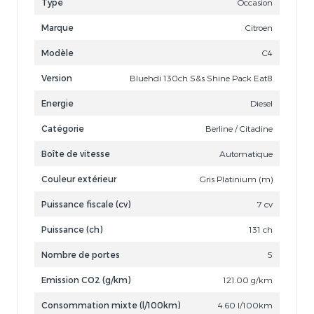
Type
Occasion
Marque
Citroen
Modèle
C4
Version
Bluehdi 130ch S&s Shine Pack Eat8
Energie
Diesel
Catégorie
Berline / Citadine
Boîte de vitesse
Automatique
Couleur extérieur
Gris Platinium (m)
Puissance fiscale (cv)
7 cv
Puissance (ch)
131 ch
Nombre de portes
5
Emission CO2 (g/km)
121.00 g/km
Consommation mixte (l/100km)
4.60 l/100km