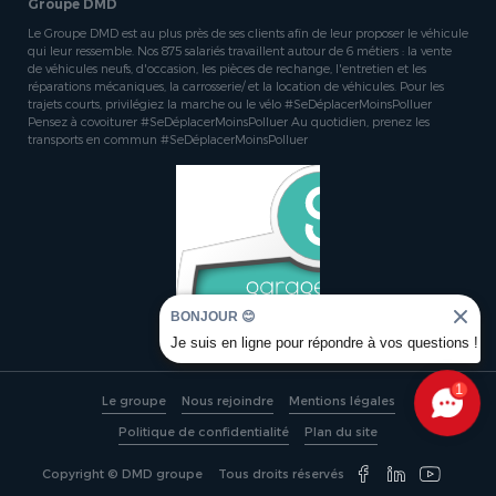
Groupe DMD
Le Groupe DMD est au plus près de ses clients afin de leur proposer le véhicule
qui leur ressemble. Nos 875 salariés travaillent autour de 6 métiers : la vente
de véhicules neufs, d'occasion, les pièces de rechange, l'entretien et les
réparations mécaniques, la carrosserie/ et la location de véhicules. Pour les
trajets courts, privilégiez la marche ou le vélo #SeDéplacerMoinsPolluer
Pensez à covoiturer #SeDéplacerMoinsPolluer Au quotidien, prenez les
transports en commun #SeDéplacerMoinsPolluer
BONJOUR 😊
Je suis en ligne pour répondre à vos questions !
1
Le groupe
Nous rejoindre
Mentions légales
Politique de confidentialité
Plan du site
Copyright © DMD groupe
Tous droits réservés