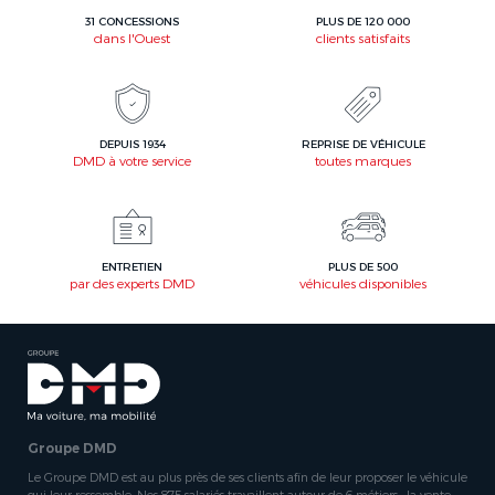
31 CONCESSIONS
PLUS DE 120 000
dans l'Ouest
clients satisfaits
DEPUIS 1934
REPRISE DE VÉHICULE
DMD à votre service
toutes marques
ENTRETIEN
PLUS DE 500
par des experts DMD
véhicules disponibles
Groupe DMD
Le Groupe DMD est au plus près de ses clients afin de leur proposer le véhicule
qui leur ressemble. Nos 875 salariés travaillent autour de 6 métiers : la vente