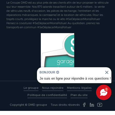
Le Groupe DMD est au plus près de ses clients afin de leur proposer le véhicule
qui leur ressemble. Nos 875 salariés travaillent autour de 6 métiers : la vente
de véhicules neufs, d'occasion, les pièces de rechange, l'entretien et les
réparations mécaniques, la carrosserie/ et la location de véhicules. Pour les
trajets courts, privilégiez la marche ou le vélo #SeDéplacerMoinsPolluer
Pensez à covoiturer #SeDéplacerMoinsPolluer Au quotidien, prenez les
transports en commun #SeDéplacerMoinsPolluer
BONJOUR 😊
Je suis en ligne pour répondre à vos questions !
Le groupe
Nous rejoindre
Mentions légales
1
Politique de confidentialité
Plan du site
Copyright © DMD groupe
Tous droits réservés