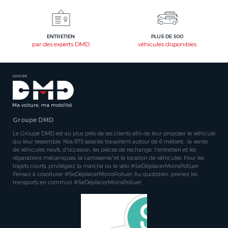
ENTRETIEN
PLUS DE 500
par des experts DMD
véhicules disponibles
Groupe DMD
Le Groupe DMD est au plus près de ses clients afin de leur proposer le véhicule
qui leur ressemble. Nos 875 salariés travaillent autour de 6 métiers : la vente
de véhicules neufs, d'occasion, les pièces de rechange, l'entretien et les
réparations mécaniques, la carrosserie/ et la location de véhicules. Pour les
trajets courts, privilégiez la marche ou le vélo #SeDéplacerMoinsPolluer
Pensez à covoiturer #SeDéplacerMoinsPolluer Au quotidien, prenez les
transports en commun #SeDéplacerMoinsPolluer