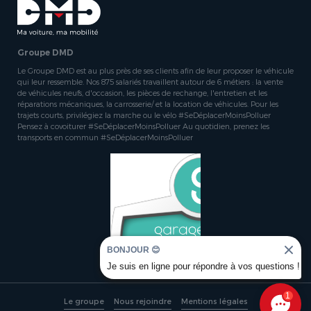
Groupe DMD
Le Groupe DMD est au plus près de ses clients afin de leur proposer le véhicule
qui leur ressemble. Nos 875 salariés travaillent autour de 6 métiers : la vente
de véhicules neufs, d'occasion, les pièces de rechange, l'entretien et les
réparations mécaniques, la carrosserie/ et la location de véhicules. Pour les
trajets courts, privilégiez la marche ou le vélo #SeDéplacerMoinsPolluer
Pensez à covoiturer #SeDéplacerMoinsPolluer Au quotidien, prenez les
transports en commun #SeDéplacerMoinsPolluer
BONJOUR 😊
Je suis en ligne pour répondre à vos questions !
1
Le groupe
Nous rejoindre
Mentions légales