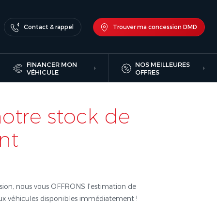
Contact & rappel
Trouver ma concession DMD
FINANCER MON
NOS MEILLEURES
VÉHICULE
OFFRES
notre stock de
nt
asion, nous vous OFFRONS l'estimation de
eux véhicules disponibles immédiatement !