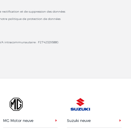
 de rectification et de suppression des données
 notre politique de protection de données
 TVA intracommunautaire : F27423295880.
MG Motor neuve
Suzuki neuve