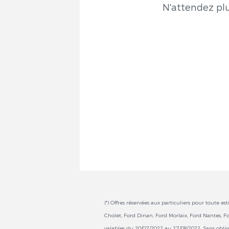
N'attendez plu
(*) Offres réservées aux particuliers pour toute
Cholet, Ford Dinan, Ford Morlaix, Ford Nantes, F
valables du 20/07/2022 au 27/08/2022. Sans oblig