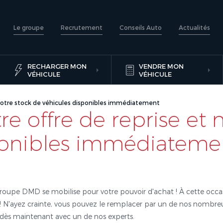
Le groupe
Recrutement
Conseils Auto
Actualités
RECHARGER MON
VENDRE MON
VÉHICULE
VÉHICULE
 notre stock de véhicules disponibles immédiatement
e offre de reprise et 
ponibles immédiateme
Groupe DMD se mobilise pour votre pouvoir d'achat ! À cette occ
 ! N'ayez crainte, vous pouvez le remplacer par un de nos nombr
 dès maintenant avec un de nos experts.