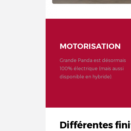
MOTORISATION
Grande Panda est désormais
100% électrique (mais aussi
disponible en hybride).
Différentes fini