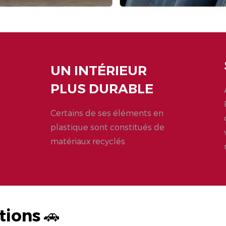
UN INTÉRIEUR
PLUS DURABLE
Certains de ses éléments en
plastique sont constitués de
matériaux recyclés.
tions 🚗