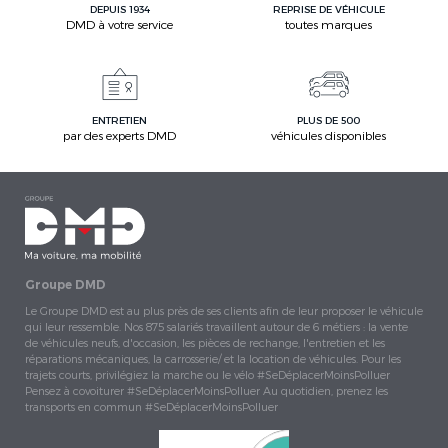
DEPUIS 1934
REPRISE DE VÉHICULE
DMD à votre service
toutes marques
ENTRETIEN
PLUS DE 500
par des experts DMD
véhicules disponibles
Groupe DMD
Le Groupe DMD est au plus près de ses clients afin de leur proposer le véhicule
qui leur ressemble. Nos 875 salariés travaillent autour de 6 métiers : la vente
de véhicules neufs, d'occasion, les pièces de rechange, l'entretien et les
réparations mécaniques, la carrosserie/ et la location de véhicules. Pour les
trajets courts, privilégiez la marche ou le vélo #SeDéplacerMoinsPolluer
Pensez à covoiturer #SeDéplacerMoinsPolluer Au quotidien, prenez les
transports en commun #SeDéplacerMoinsPolluer