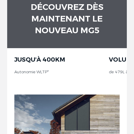
DÉCOUVREZ DÈS
MAINTENANT LE
NOUVEAU MG5
JUSQU'À 400KM
VOLUME
Autonomie WLTP*
de 479L à 13