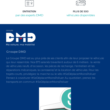
ENTRETIEN
PLUS DE 500
par des experts DMD
véhicules disponibles
Groupe DMD
Le Groupe DMD est au plus près de ses clients afin de leur proposer le véhicule
qui leur ressemble. Nos 875 salariés travaillent autour de 6 métiers : la vente
de véhicules neufs, d'occasion, les pièces de rechange, l'entretien et les
réparations mécaniques, la carrosserie/ et la location de véhicules. Pour les
trajets courts, privilégiez la marche ou le vélo #SeDéplacerMoinsPolluer
Pensez à covoiturer #SeDéplacerMoinsPolluer Au quotidien, prenez les
transports en commun #SeDéplacerMoinsPolluer