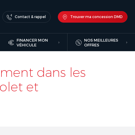
Contact & rappel
Trouver ma concession DMD
FINANCER MON
NOS MEILLEURES
VÉHICULE
OFFRES
ement dans les
olet et