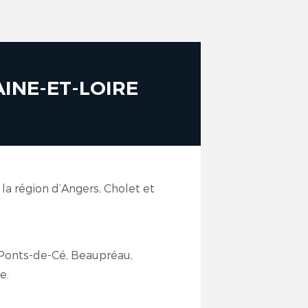
AINE-ET-LOIRE
a région d’Angers, Cholet et
 Ponts-de-Cé, Beaupréau,
e.