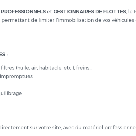
s
et
, le
PROFESSIONNELS
GESTIONNAIRES DE FLOTTES
s permettant de limiter l’immobilisation de vos véhicules
S :
ltres (huile, air, habitacle, etc.), freins…
s impromptues
uilibrage
s
directement sur votre site, avec du matériel professionne