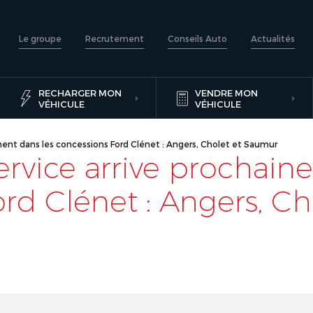
Le groupe
Recrutement
Conseils Auto
Actualités
RECHARGER MON
VENDRE MON
VÉHICULE
VÉHICULE
ment dans les concessions Ford Clénet : Angers, Cholet et Saumur
ervice arrive prochain
rd Clénet : Angers, Ch