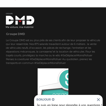
Groupe DMD
Le Groupe DMD est au plus près de ses clients afin de leur proposer le véhicule
qui leur ressemble. Nos 875 salariés travaillent autour de 6 métiers : la vente
de véhicules neufs, d'occasion, les pièces de rechange, l'entretien et les
réparations mécaniques, la carrosserie/ et la location de véhicules. Pour les
trajets courts, privilégiez la marche ou le vélo #SeDéplacerMoinsPolluer
Pensez à covoiturer #SeDéplacerMoinsPolluer Au quotidien, prenez les
transports en commun #SeDéplacerMoinsPolluer
BONJOUR 😊
Je suis en ligne pour répondre à vos questions !